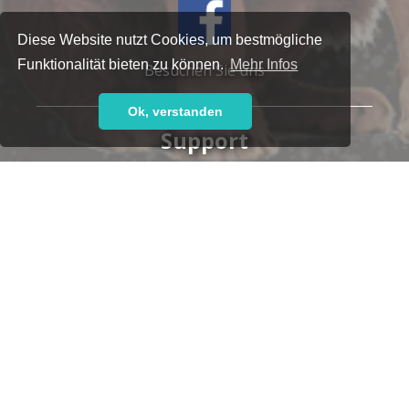
Diese Website nutzt Cookies, um bestmögliche
Funktionalität bieten zu können.
Mehr Infos
Besuchen Sie uns
Ok, verstanden
Support
Haben Sie Fragen oder brauchen Sie Hilfe?
Unser kompetentes Support-Team steht Ihnen gern
zur Seite,
ob telefonisch:
+49 7152 9259-700
oder per E-Mail:
support@leoticket.de
Unsere Supportzeiten:
Montag-Freitag 09:00-17:00 Uhr