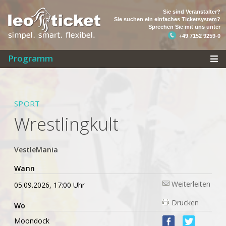
Sie sind Veranstalter?
Sie suchen ein einfaches Ticketsystem?
Sprechen Sie mit uns unter
+49 7152 9259-0
Programm
SPORT
Wrestlingkult
VestleMania
Wann
Weiterleiten
05.09.2026, 17:00 Uhr
Drucken
Wo
Moondock