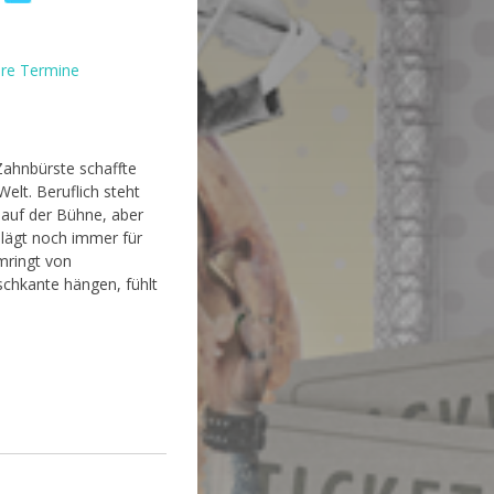
re Termine
Zahnbürste schaffte
elt. Beruflich steht
 auf der Bühne, aber
hlägt noch immer für
mringt von
schkante hängen, fühlt