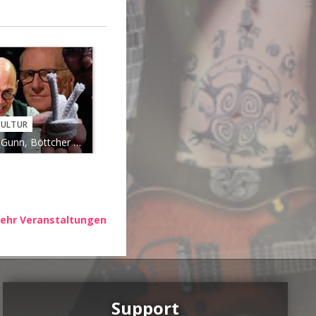
KULTUR
KULTUR
KULTUR
Gunn, Böttcher & Das Wiesel: Drei...
Alix Dudel & Sebastian Albert:...
ehr Veranstaltungen
Support