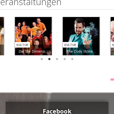
Veranstaltungen
KULTUR
KULTUR
Die 5te Dimension: Improtheater-Ma...
The Cody Stone Magic Show
m
Facebook