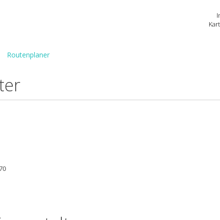
I
Kar
Routenplaner
ter
 70