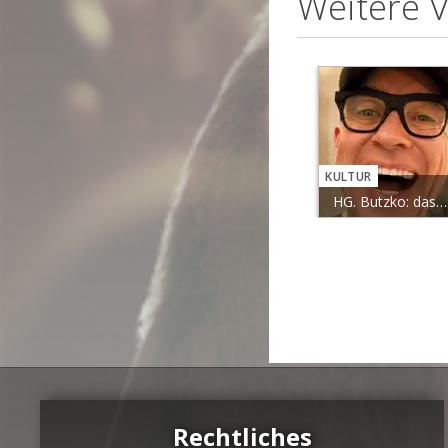
Weitere 
KULTUR
KULTUR
Gunn, Böttcher & Das Wiesel: Drei...
Alix Dudel & Sebastian Albert:...
HG. Butzko: das wolln wir doch mal...
Rechtliches