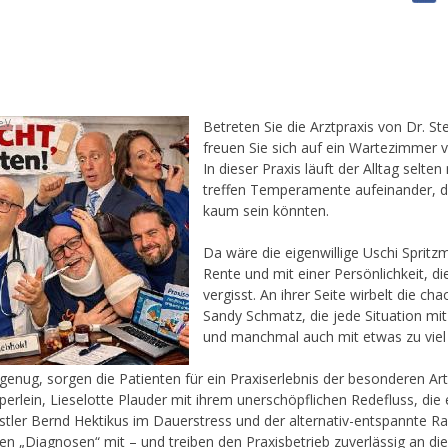
.V.
Betreten Sie die Arztpraxis von Dr. St
freuen Sie sich auf ein Wartezimmer 
In dieser Praxis läuft der Alltag selte
treffen Temperamente aufeinander, di
kaum sein könnten.
Da wäre die eigenwillige Uschi Spritz
Rente und mit einer Persönlichkeit, di
vergisst. An ihrer Seite wirbelt die c
Sandy Schmatz, die jede Situation mit
und manchmal auch mit etwas zu viel 
genug, sorgen die Patienten für ein Praxiserlebnis der besonderen Art
rlein, Lieselotte Plauder mit ihrem unerschöpflichen Redefluss, die
ler Bernd Hektikus im Dauerstress und der alternativ-entspannte Rai
en „Diagnosen“ mit – und treiben den Praxisbetrieb zuverlässig an di