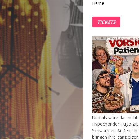
Herne
TICKETS
Quelle: kleines theater herne e
Und als wäre das nicht 
Hypochonder Hugo Zippe
Schwärmer, Außendienst
bringen ihre ganz eigen