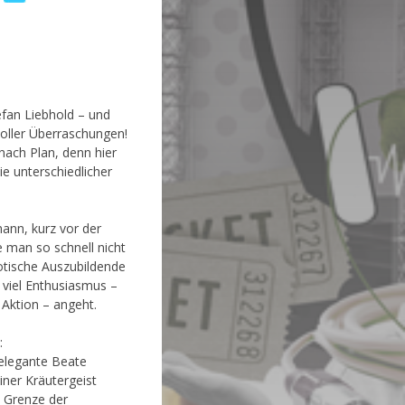
efan Liebhold – und
voller Überraschungen!
n nach Plan, denn hier
e unterschiedlicher
mann, kurz vor der
e man so schnell nicht
haotische Auszubildende
 viel Enthusiasmus –
Aktion – angeht.
:
 elegante Beate
ner Kräutergeist
e Grenze der