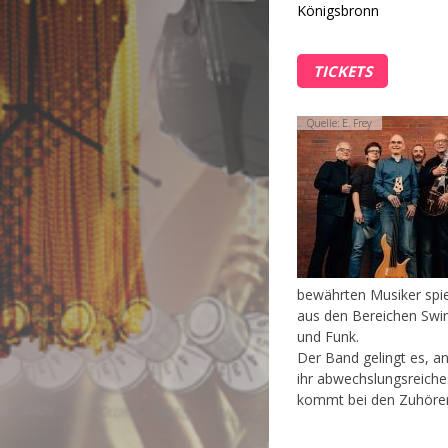
Königsbronn
TICKETS
Quelle: E. Frey
bewährten Musiker spiel
aus den Bereichen Swin
und Funk.
Der Band gelingt es, a
ihr abwechslungsreiches
kommt bei den Zuhörer