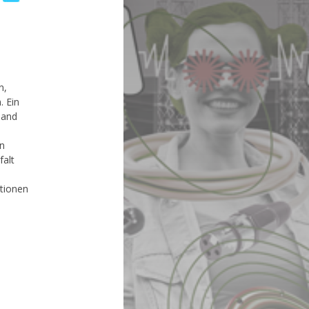
n,
. Ein
Band
in
falt
ationen