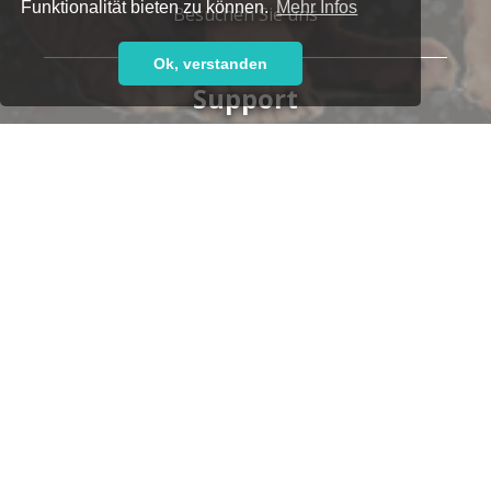
Funktionalität bieten zu können.
Mehr Infos
Besuchen Sie uns
Ok, verstanden
Support
Haben Sie Fragen oder brauchen Sie Hilfe?
Unser kompetentes Support-Team steht Ihnen gern
zur Seite,
ob telefonisch:
+49 7152 9259-700
oder per E-Mail:
support@leoticket.de
Unsere Supportzeiten:
Montag-Freitag 09:00-17:00 Uhr