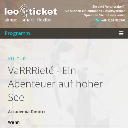
Sie sind Veranstalter?
Sie suchen ein einfaches Ticketsystem?
Sprechen Sie mit uns unter
+49 7152 9259-0
Programm
KULTUR
VaRRRieté - Ein
Abenteuer auf hoher
See
Accademia Dimitri
Wann