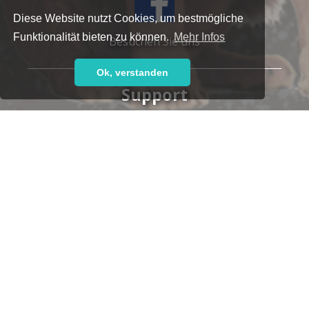
Diese Website nutzt Cookies, um bestmögliche
Funktionalität bieten zu können.
Mehr Infos
Besuchen Sie uns
Ok, verstanden
Support
Haben Sie Fragen oder brauchen Sie Hilfe?
Unser kompetentes Support-Team steht Ihnen gern
zur Seite,
ob telefonisch:
+49 7152 9259-700
oder per E-Mail:
support@leoticket.de
Unsere Supportzeiten:
Montag-Freitag 09:00-17:00 Uhr