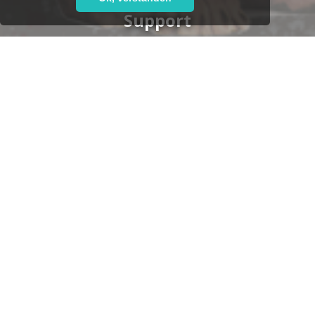
Support
Haben Sie Fragen oder brauchen Sie Hilfe?
Unser kompetentes Support-Team steht Ihnen gern
zur Seite,
ob telefonisch:
+49 7152 9259-700
oder per E-Mail:
support@leoticket.de
Unsere Supportzeiten:
Montag-Freitag 09:00-17:00 Uhr