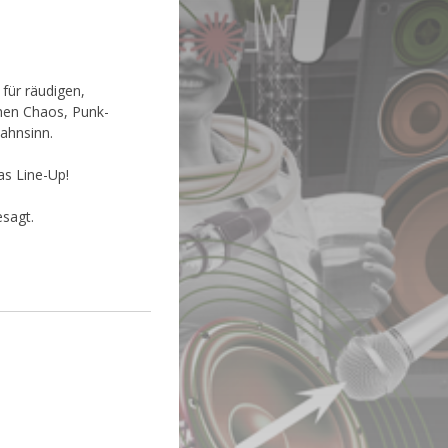
für räudigen,
hen Chaos, Punk-
ahnsinn.
as Line-Up!
sagt.