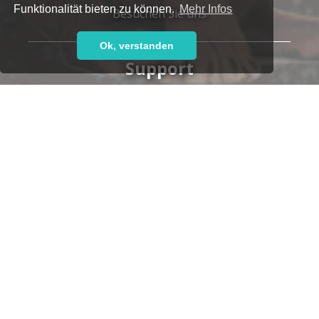
Funktionalität bieten zu können.
Mehr Infos
Besuchen Sie uns
Ok, verstanden
Support
Haben Sie Fragen oder brauchen Sie Hilfe?
Unser kompetentes Support-Team steht Ihnen gern
zur Seite,
ob telefonisch:
+49 7152 9259-700
oder per E-Mail:
support@leoticket.de
Unsere Supportzeiten:
Montag-Freitag 09:00-17:00 Uhr