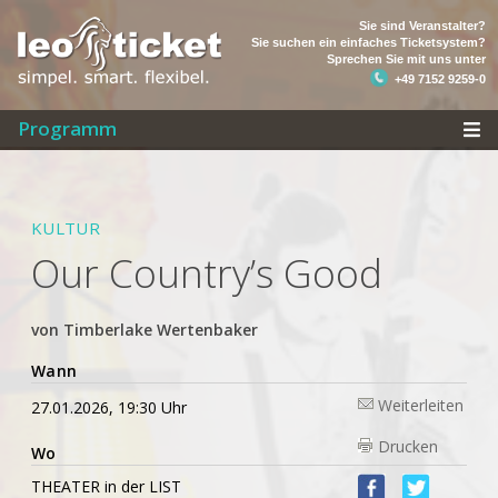
Sie sind Veranstalter?
Sie suchen ein einfaches Ticketsystem?
Sprechen Sie mit uns unter
+49 7152 9259-0
Programm
KULTUR
Our Country’s Good
von Timberlake Wertenbaker
Wann
Weiterleiten
27.01.2026, 19:30 Uhr
Drucken
Wo
THEATER in der LIST