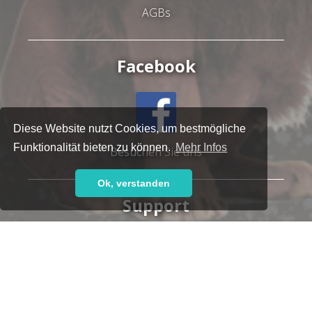
AGBs
Facebook
Diese Website nutzt Cookies, um bestmögliche
Funktionalität bieten zu können.
Mehr Infos
Besuchen Sie uns
Ok, verstanden
Support
Haben Sie Fragen oder brauchen Sie Hilfe?
Unser kompetentes Support-Team steht Ihnen gern
zur Seite,
ob telefonisch:
+49 7152 9259-700
oder per E-Mail: