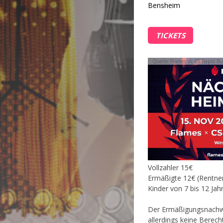
Bensheim
TICKETS
Quelle: Flames vs. CS Rapid Bu
Vollzahler 15€
Ermäßigte 12€ (Rentner
Kinder von 7 bis 12 Jah
Der Ermäßigungsnachweis
allerdings keine Berech