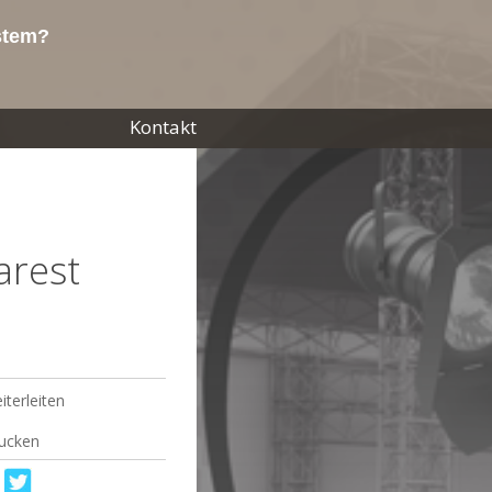
ystem?
Kontakt
arest
iterleiten
ucken