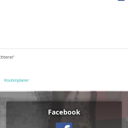
chterei"
Routenplaner
Facebook