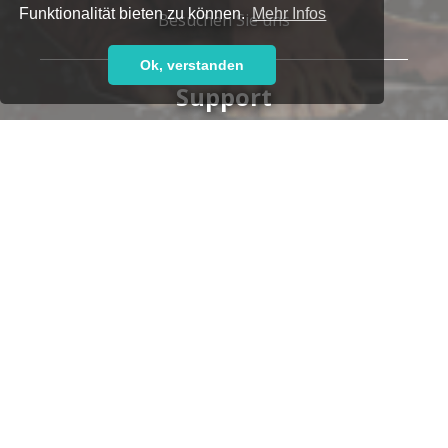
Funktionalität bieten zu können.
Mehr Infos
Besuchen Sie uns
Ok, verstanden
Support
Haben Sie Fragen oder brauchen Sie Hilfe?
Unser kompetentes Support-Team steht Ihnen gern
zur Seite,
ob telefonisch:
+49 7152 9259-700
oder per E-Mail:
support@leoticket.de
Unsere Supportzeiten:
Montag-Freitag 09:00-17:00 Uhr